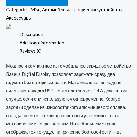
Dsplay
Categories:
Misc
,
Автомобильные зарядные устройства
,
Car
Аксессуары
Charger
2xUSB
Description
12V-
Additional information
24V
Reviews (0)
4.8A
Мощное и компактное автомобильное зарядное устройство
quantity
Baseus Digital Display позволяет заряжать сразу два
гаджета без потери скорости. Максимальная выходная
сила тока каждого USB-порта составляет 2.4 А даже в том
случае, если они используются одновременно. Корпус
зарядки сделан из износостойкого алюминиевого сплава,
обладающего высокой прочностью и устойчивостью к
механическим повреждениям. На небольшом экране
отображается текущее напряжение бортовой сети — вы