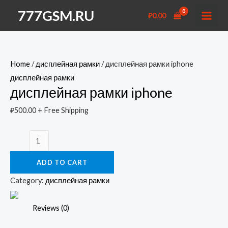
Перейти
777GSM.RU
₽
0.00
к
MAI
содержимому
MEN
Home
/
дисплейная рамки
/ дисплейная рамки iphone
дисплейная рамки
дисплейная рамки iphone
₽
500.00
+ Free Shipping
дисплейная
рамки
ADD TO CART
iphone
quantity
Category:
дисплейная рамки
Reviews (0)