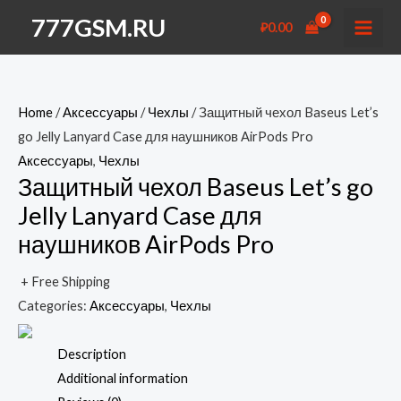
Перейти
777GSM.RU
₽
0.00
к
MAI
содержимому
MEN
Home
/
Аксессуары
/
Чехлы
/ Защитный чехол Baseus Let’s
go Jelly Lanyard Case для наушников AirPods Pro
Аксессуары
,
Чехлы
Защитный чехол Baseus Let’s go
Jelly Lanyard Case для
наушников AirPods Pro
+ Free Shipping
Categories:
Аксессуары
,
Чехлы
Description
Additional information