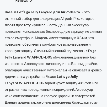
Reviews (0)
Baseus Let’s go Jelly Lanyard для AirPods Pro
– это
отличный выбор для владельцев Airpods Pro, которые
любят простоту и уникальность. Данный аксессуар
позволяет использовать беспроводную зарядку, не снимая
его со смартфона. Модель имеет толщину в 0,8 мм, что
позволяет обеспечить комфортное использование и
хорошую защиту. Стильный внешний вид чехла
Let’s go
Jelly Lanyard
WIAPPOD-
D0G​​​​
обусловлен дизайном без
излишеств. Аксессуар отлично сидит на Вашем девайсе,
благодаря качественным материалам не сползает и крепко
держится на устройстве. Чехол
Let’s go Jelly
Lanyard
WIAPPOD-
D0G​​
гарантирует защиту Air Pods Pro
от различных повседневных повреждений. Аксессуар
исключит появление на корпусе царапин и потертостей.
Данная модель так же очень долговечна, благодаря тому,