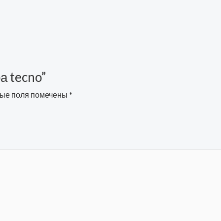
ра tecno”
ые поля помечены
*