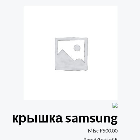
крышка samsung
Misc
₽
500.00
Rated
0
out of 5