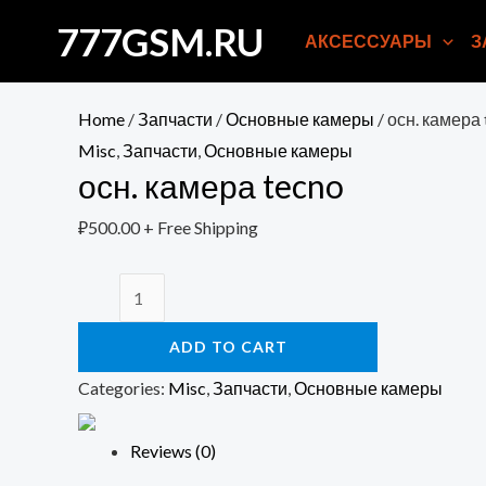
Перейти
777GSM.RU
АКСЕССУАРЫ
З
к
содержимому
Home
/
Запчасти
/
Основные камеры
/ осн. камера
Misc
,
Запчасти
,
Основные камеры
осн. камера tecno
₽
500.00
+ Free Shipping
осн.
камера
ADD TO CART
tecno
quantity
Categories:
Misc
,
Запчасти
,
Основные камеры
Reviews (0)