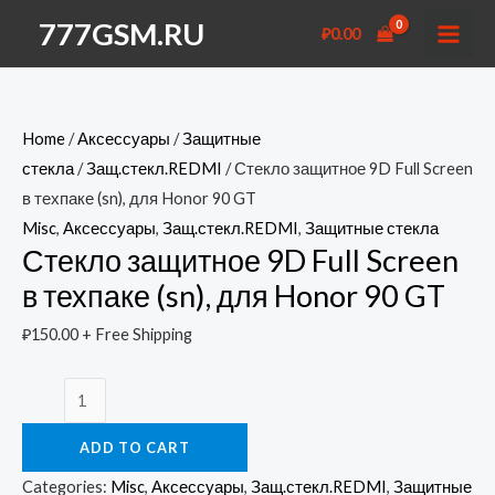
Перейти
777GSM.RU
₽
0.00
к
MAI
содержимому
MEN
Home
/
Аксессуары
/
Защитные
стекла
/
Защ.стекл.REDMI
/ Стекло защитное 9D Full Screen
в техпаке (sn), для Honor 90 GT
Misc
,
Аксессуары
,
Защ.стекл.REDMI
,
Защитные стекла
Стекло защитное 9D Full Screen
в техпаке (sn), для Honor 90 GT
₽
150.00
+ Free Shipping
Стекло
защитное
ADD TO CART
9D
Full
Categories:
Misc
,
Аксессуары
,
Защ.стекл.REDMI
,
Защитные