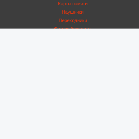
Карты памяти
Наушники
Переходники
Фитнес браслеты
USB Hub
Запчасти
Аккумуляторы
Динамики
Дисплеи
Дисплейные рамки
Корпусы
Крышки
Нижние платы
Основные камеры
Стекла камер
Стекла модулей
Фронтальные камеры