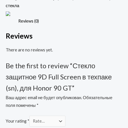
Screen
стекла
в
техпаке
Reviews (0)
(sn),
Reviews
для
Honor
There are no reviews yet.
90
GT
Be the first to review “Стекло
quantity
защитное 9D Full Screen в техпаке
(sn), для Honor 90 GT”
Ваш адрес email не будет опубликован.
Обязательные
поля помечены
*
Your rating
*