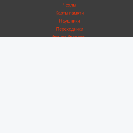
Чехлы
Карты памяти
Наушники
Переходники
Фитнес браслеты
USB Hub
Запчасти
Аккумуляторы
Динамики
Дисплеи
Дисплейные рамки
Корпусы
Крышки
Нижние платы
Основные камеры
Стекла камер