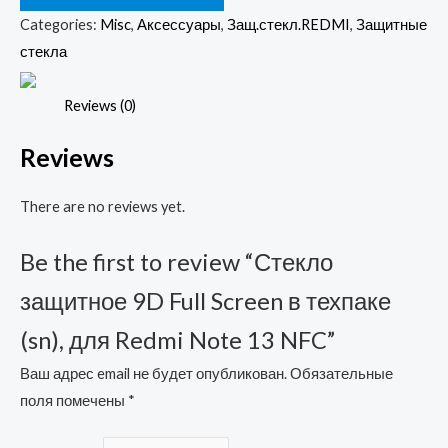
Full
Categories:
Misc
,
Аксессуары
,
Защ.стекл.REDMI
,
Защитные
Screen
стекла
в
техпаке
Reviews (0)
(sn),
Reviews
для
Redmi
There are no reviews yet.
Note
13
Be the first to review “Стекло
NFC
quantity
защитное 9D Full Screen в техпаке
(sn), для Redmi Note 13 NFC”
Ваш адрес email не будет опубликован.
Обязательные
поля помечены
*