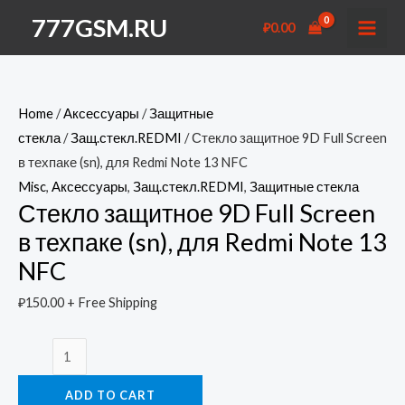
Перейти
777GSM.RU
₽
0.00
к
MAI
содержимому
MEN
Home
/
Аксессуары
/
Защитные
стекла
/
Защ.стекл.REDMI
/ Стекло защитное 9D Full Screen
в техпаке (sn), для Redmi Note 13 NFC
Misc
,
Аксессуары
,
Защ.стекл.REDMI
,
Защитные стекла
Стекло защитное 9D Full Screen
в техпаке (sn), для Redmi Note 13
NFC
₽
150.00
+ Free Shipping
Стекло
защитное
ADD TO CART
9D