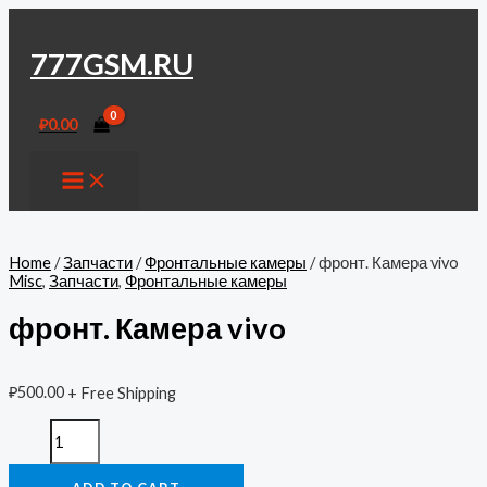
Перейти
к
содержимому
777GSM.RU
₽
0.00
MAIN
MENU
Home
/
Запчасти
/
Фронтальные камеры
/ фронт. Камера vivo
Misc
,
Запчасти
,
Фронтальные камеры
фронт. Камера vivo
₽
500.00
+ Free Shipping
фронт.
Камера
vivo
quantity