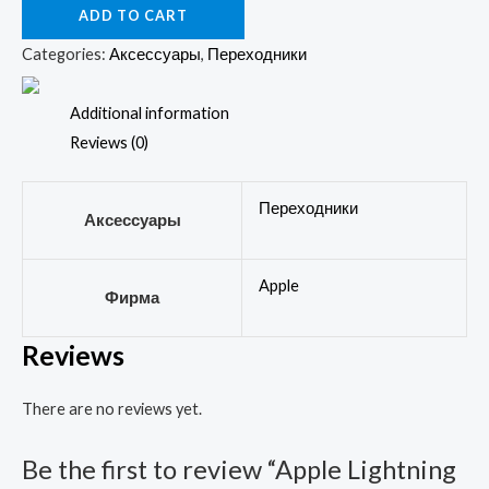
ADD TO CART
на
3.5
Categories:
Аксессуары
,
Переходники
Jack
адаптер
Additional information
наушников
Reviews (0)
(ОРИГИНАЛ)
quantity
Переходники
Аксессуары
Apple
Фирма
Reviews
There are no reviews yet.
Be the first to review “Apple Lightning