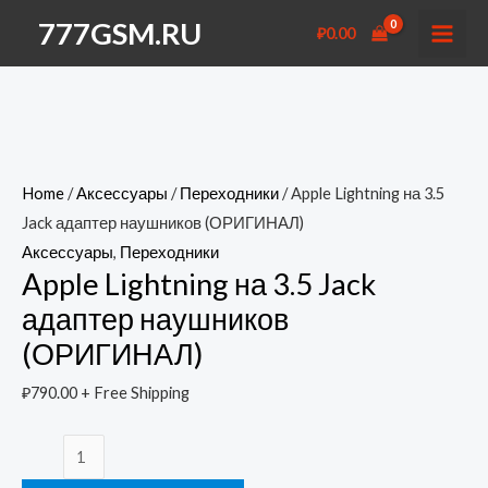
Перейти
777GSM.RU
₽
0.00
к
MAI
содержимому
MEN
Home
/
Аксессуары
/
Переходники
/ Apple Lightning на 3.5
Jack адаптер наушников (ОРИГИНАЛ)
Аксессуары
,
Переходники
Apple Lightning на 3.5 Jack
адаптер наушников
(ОРИГИНАЛ)
₽
790.00
+ Free Shipping
Apple
Lightning