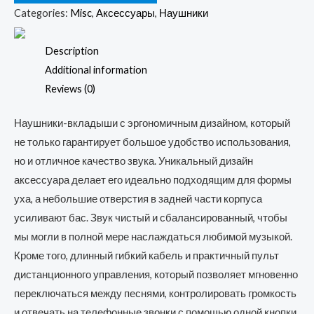
Encok
Categories:
Misc
,
Аксессуары
,
Наушники
C17
quantity
Description
Additional information
Reviews (0)
Наушники-вкладыши с эргономичным дизайном, который
не только гарантирует большое удобство использования,
но и отличное качество звука. Уникальный дизайн
аксессуара делает его идеально подходящим для формы
уха, а небольшие отверстия в задней части корпуса
усиливают бас. Звук чистый и сбалансированный, чтобы
мы могли в полной мере наслаждаться любимой музыкой.
Кроме того, длинный гибкий кабель и практичный пульт
дистанционного управления, который позволяет мгновенно
переключаться между песнями, контролировать громкость
и отвечать на телефонные звонки с помощью одной кнопки.