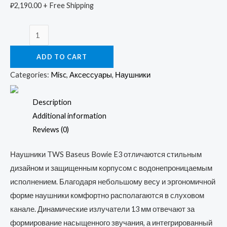
₽
2,190.00
+ Free Shipping
Baseus
TWS
ADD TO CART
Наушники
Bowie
Categories:
Misc
,
Аксессуары
,
Наушники
E3
quantity
Description
Additional information
Reviews (0)
Наушники TWS Baseus Bowie E3 отличаются стильным
дизайном и защищенным корпусом с водонепроницаемым
исполнением. Благодаря небольшому весу и эргономичной
форме наушники комфортно располагаются в слуховом
канале. Динамические излучатели 13 мм отвечают за
формирование насыщенного звучания, а интегрированный