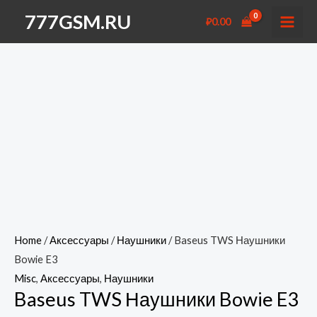
Перейти
777GSM.RU
₽
0.00
к
MAI
содержимому
MEN
Home
/
Аксессуары
/
Наушники
/ Baseus TWS Наушники
Bowie E3
Misc
,
Аксессуары
,
Наушники
Baseus TWS Наушники Bowie E3